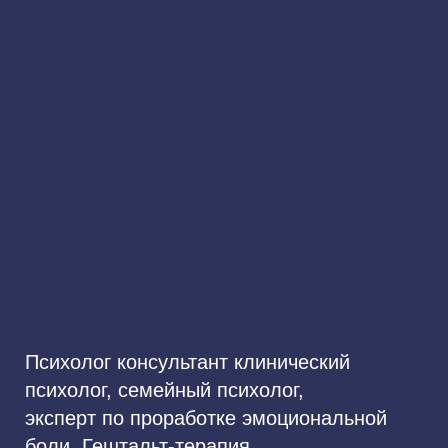
Психолог консультант клинический
психолог, семейный психолог,
эксперт по проработке эмоциональной
боли. Гештальт-терапия.
КПТ (когнитивно-поведенческая терапия)
Высшая категория
Стаж работы: 16 лет