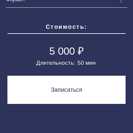
ИП Магомедова Хуризадай Магомедовна
ИНН 053601881495
ОГРНИП 321057100065337
hurizamag@mail.ru
Договор оферты
Политика конфиденциальности