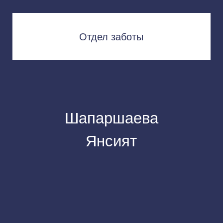
Шапаршаева
Янсият