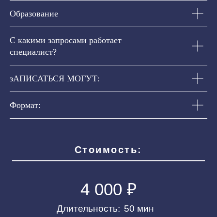
Образование
4 000 ₽
С какими запросами работает
Длительность:
50 мин
специалист?
Записаться
зАПИСАТЬСЯ МОГУТ:
Формат:
ИП Магомедова Хуризадай Магомедовна
ИНН 053601881495
ОГРНИП 321057100065337
hurizamag@mail.ru
Договор оферты
Политика конфиденциальности